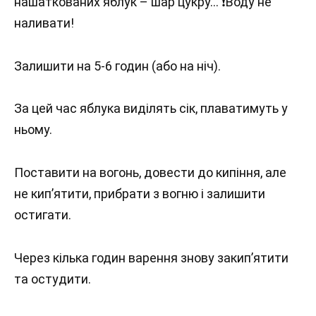
нашаткованих яблук – шар цукру… ❗️Воду не
наливати!
Залишити на 5-6 годин (або на ніч).
За цей час яблука виділять сік, плаватимуть у
ньому.
Поставити на вогонь, довести до кипіння, але
не кип’ятити, прибрати з вогню і залишити
остигати.
Через кілька годин варення знову закип’ятити
та остудити.