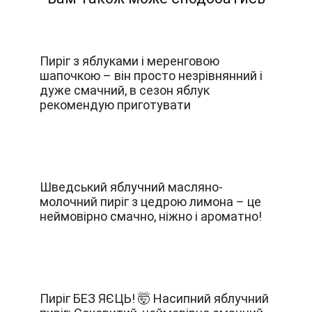
Пиріг з яблуками і меренговою
шапочкою – він просто незрівнянний і
дуже смачний, в сезон яблук
рекомендую приготувати
Шведський яблучний масляно-
молочний пиріг з цедрою лимона – це
неймовірно смачно, ніжно і ароматно!
Пиріг БЕЗ ЯЄЦЬ! 🤯 Насипний яблучний