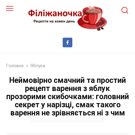
Перейти
до
змісту
Головна
»
Яблука
Неймовірно смачний та простий
рецепт варення з яблук
прозорими скибочками: головний
секрет у нарізці, смак такого
варення не зрівняється ні з чим