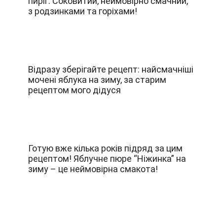
пиріг: Соковитий, неймовірно смачний,
з родзинками та горіхами!
Відразу зберігайте рецепт: найсмачніші
мочені яблука на зиму, за старим
рецептом мого дідуся
Готую вже кілька років підряд за цим
рецептом! Яблучне пюре “Ніжинка” на
зиму – це неймовірна смакота!