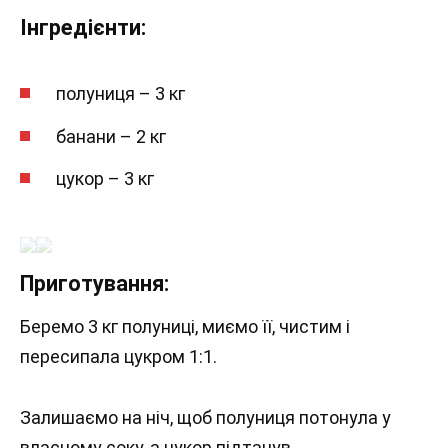
Інгредієнти:
полуниця – 3 кг
банани – 2 кг
цукор – 3 кг
Приготування:
Беремо 3 кг полуниці, миємо її, чистим і
пересипала цукром 1:1.
Залишаємо на ніч, щоб полуниця потонула у
власному соку, а цукор підтанув.