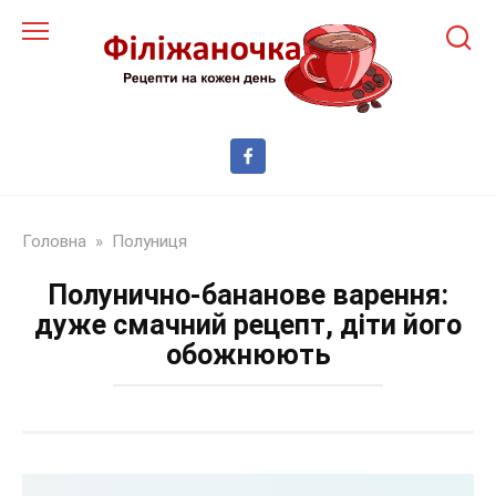
Перейти
до
змісту
Головна
»
Полуниця
Полунично-бананове варення:
дуже смачний рецепт, діти його
обожнюють