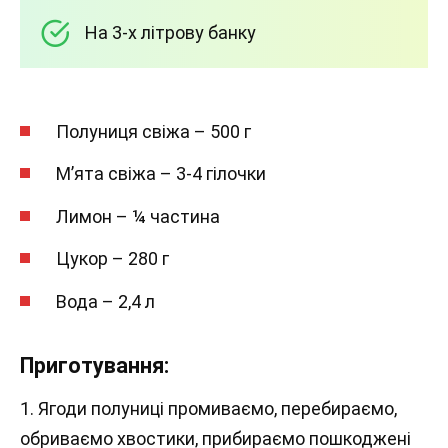
На 3-х літрову банку
Полуниця свіжа – 500 г
М’ята свіжа – 3-4 гілочки
Лимон – ¼ частина
Цукор – 280 г
Вода – 2,4 л
Приготування:
1. Ягоди полуниці промиваємо, перебираємо,
обриваємо хвостики, прибираємо пошкоджені