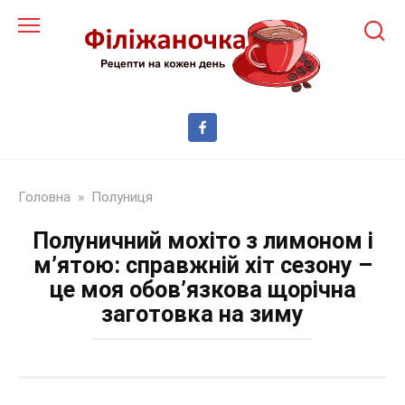
Перейти
до
змісту
Головна
»
Полуниця
Полуничний мохіто з лимоном і
м’ятою: справжній хіт сезону –
це моя обов’язкова щорічна
заготовка на зиму