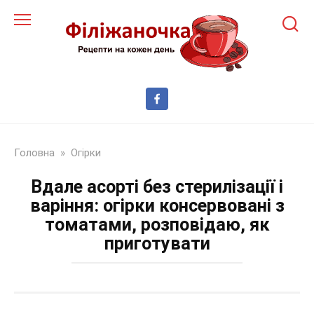
Перейти
до
змісту
Головна
»
Огірки
Вдале асорті без стерилізації і
варіння: огірки консервовані з
томатами, розповідаю, як
приготувати