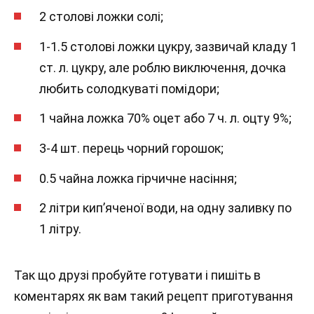
2 столові ложки солі;
1-1.5 столові ложки цукру, зазвичай кладу 1
ст. л. цукру, але роблю виключення, дочка
любить солодкуваті помідори;
1 чайна ложка 70% оцет або 7 ч. л. оцту 9%;
3-4 шт. перець чорний горошок;
0.5 чайна ложка гірчичне насіння;
2 літри кип’яченої води, на одну заливку по
1 літру.
Так що друзі пробуйте готувати і пишіть в
коментарях як вам такий рецепт приготування