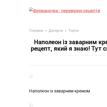
Перейти
до
змісту
Головна
»
Десерти
»
Торти
Наполеон із заварним к
рецепт, який я знаю! Тут с
Наполеон із заварним кремом