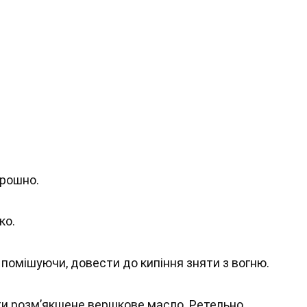
орошно.
ко.
 помішуючи, довести до кипіння зняти з вогню.
сти розм’якшене вершкове масло. Ретельно