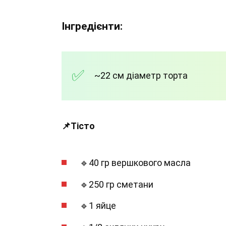
Інгредієнти:
~22 см діаметр торта
📌Тісто
🔹40 гр вершкового масла
🔹250 гр сметани
🔹1 яйце