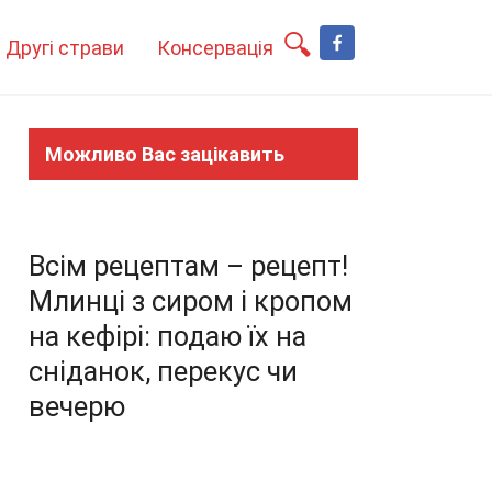
Другі страви
Консервація
Можливо Вас зацікавить
Всім рецептам – рецепт!
Млинці з сиром і кропом
на кефірі: подаю їх на
сніданок, перекус чи
вечерю