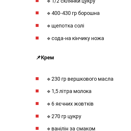
🔹1/2 склянки цукру
🔹400-430 гр борошна
🔹щепотка солі
🔹сода-на кінчику ножа
📌Крем
🔹230 гр вершкового масла
🔹1,5 літра молока
🔹6 яєчних жовтків
🔹270 гр цукру
🔹ванілін за смаком