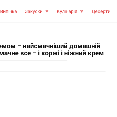
Випічка
Закуски
Кулінарія
Десерти
ремом – найсмачніший домашній
мачне все – і коржі і ніжний крем