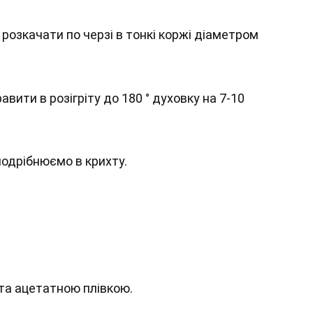
, розкачати по черзі в тонкі коржі діаметром
вити в розігріту до 180 ° духовку на 7-10
подрібнюємо в крихту.
та ацетатною плівкою.