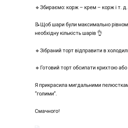
🔹Збираємо: корж – крем – корж і т. д.
📝Щоб шари були максимально рівномір
необхідну кількість шарів 👌
🔹Зібраний торт відправити в холодиль
🔹Готовий торт обсипати крихтою або
Я прикрасила мигдальними пелюсткам
“голими”.
Смачного!