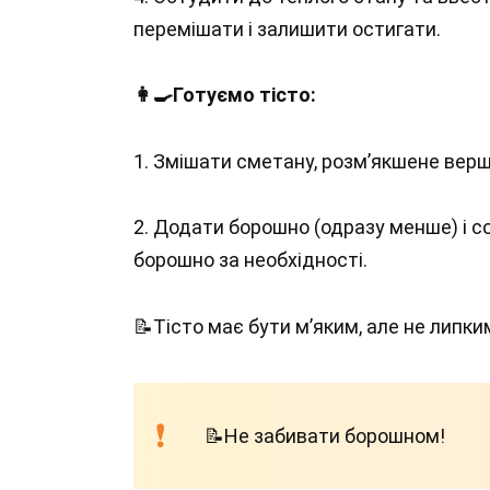
перемішати і залишити остигати.
👩‍🍳Готуємо тісто:
1. Змішати сметану, розм’якшене вершк
2. Додати борошно (одразу менше) і с
борошно за необхідності.
📝Тісто має бути м’яким, але не липки
📝Не забивати борошном!