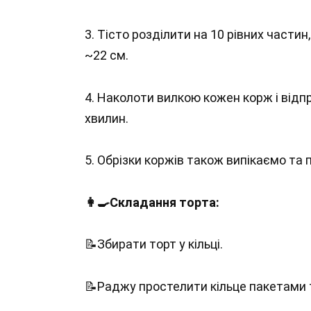
3. Тісто розділити на 10 рівних частин
~22 см.
4. Наколоти вилкою кожен корж і відпра
хвилин.
5. Обрізки коржів також випікаємо та 
👩‍🍳Складання торта:
📝Збирати торт у кільці.
📝Раджу простелити кільце пакетами 