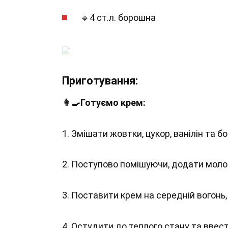
🔹4 ст.л. борошна
Приготування:
👩‍🍳Готуємо крем:
1. Змішати жовтки, цукор, ванілін та б
2. Поступово помішуючи, додати моло
3. Поставити крем на середній вогонь,
4. Остудити до теплого стану та вве