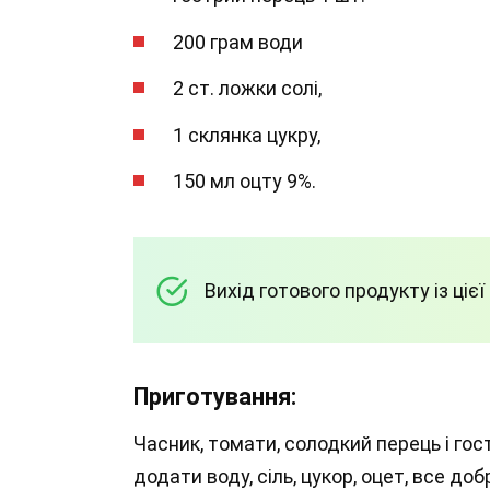
200 грам води
2 ст. ложки солі,
1 склянка цукру,
150 мл оцту 9%.
Вихід готового продукту із цієї
Приготування:
Часник, томати, солодкий перець і го
додати воду, сіль, цукор, оцет, все до