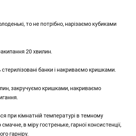
лоденькі, то не потрібно, нарізаємо кубиками
акипання 20 хвилин.
 стерилізовані банки і накриваємо кришками.
вилин, закручуємо кришками, накриваємо
игання.
ся при кімнатній температурі в темному
смачне, в міру гостреньке, гарної консистенції,
го гарніру.