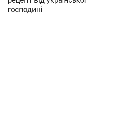
рецепт від української
господині