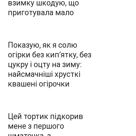
взимку шкодую, що
приготувала мало
Показую, як я солю
огірки без кип’ятку, без
цукру і оцту на зиму:
найсмачніші хрусткі
квашені огірочки
Цей тортик підкорив
мене з першого
шматочка, а