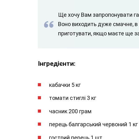
Ще хочу Вам запропонувати гар
Воно виходить дуже смачне, в 
приготувати, якщо маєте ще зай
Інгредієнти:
кабачки 5 кг
томати стиглі 3 кг
часник 200 грам
перець балгарський червоний 1 кг
гострий перець 1 шт.