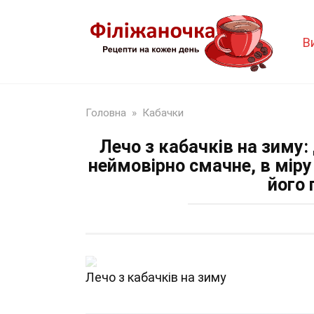
Перейти
до
В
змісту
Головна
»
Кабачки
Лечо з кабачків на зиму
неймовірно смачне, в мір
його 
Лечо з кабачків на зиму