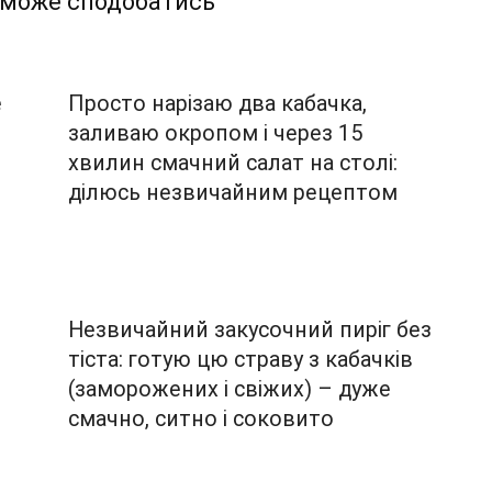
 може сподобатись
е
Просто нарізаю два кабачка,
заливаю окропом і через 15
хвилин смачний салат на столі:
ділюсь незвичайним рецептом
Незвичайний закусочний пиріг без
тіста: готую цю страву з кабачків
(заморожених і свіжих) – дуже
смачно, ситно і соковито