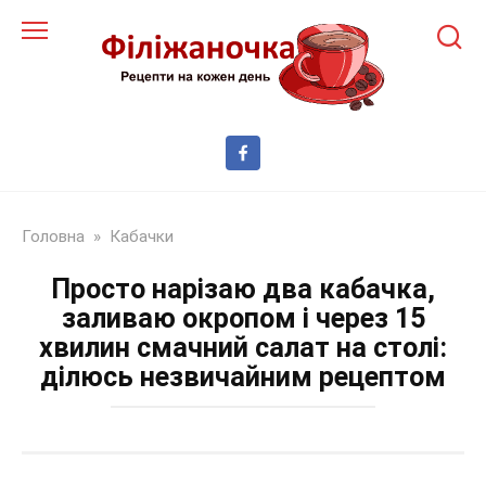
Перейти
до
змісту
Головна
»
Кабачки
Просто нарізаю два кабачка,
заливаю окропом і через 15
хвилин смачний салат на столі:
ділюсь незвичайним рецептом