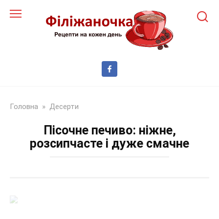
Перейти
до
змісту
Головна
»
Десерти
Пісочне печиво: ніжне,
розсипчасте і дуже смачне