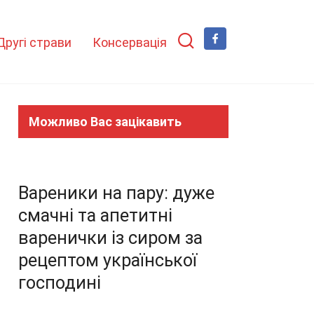
Другі страви
Консервація
Можливо Вас зацікавить
Вареники на пару: дуже
смачні та апетитні
варенички із сиром за
рецептом української
господині