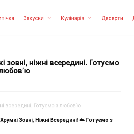
ипічка
Закуски
Кулінарія
Десерти
 зовні, ніжні всередині. Готуємо
 любов’ю
румкі Зовні, Ніжні Всередині!
☁️
Готуємо з