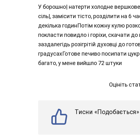
У борошно| натерти холодне вершкове 
сіль|, замісити тісто, розділити на 6 ч
декілька годинПотім кожну кулю розкот
покласти повидло і горіхи, скачати до
заздалегідь розігрітій духовці до гот
градусахГотове печиво посипати цукр
багато, у мене вийшло 72 штуки
Оцініть ст
Тисни «Подобається» 