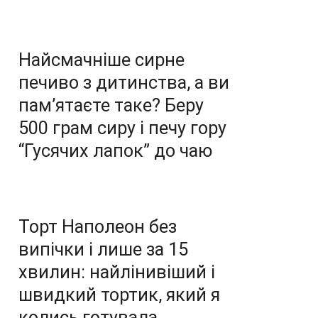
Найсмачніше сирне
печиво з дитинства, а ви
пам’ятаєте таке? Беру
500 грам сиру і печу гору
“Гусячих лапок” до чаю
Торт Наполеон без
випічки і лише за 15
хвилин: найлінивіший і
швидкий тортик, який я
колись готувала