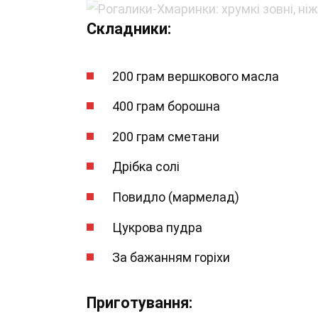
Складники:
200 грам вершкового масла
400 грам борошна
200 грам сметани
Дрібка солі
Повидло (мармелад)
Цукрова пудра
За бажанням горіхи
Приготування: