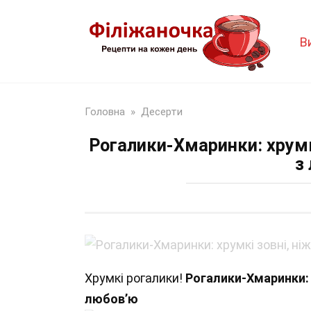
Перейти
до
В
змісту
Головна
»
Десерти
Рогалики-Хмаринки: хрумкі
з
Хрумкі рогалики!
Рогалики-Хмаринки: Х
любов’ю