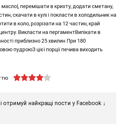
масло|, перемішати в крихту, додати сметану,
астин, скачати в кулі і покласти в холодильник на
ити в коло, розрізати на 12 частин, край
 центру. Викласти на пергаментВипікати в
овності приблизно 25 хвилин При 180
овою пудроюЗ цієї порції печива виходить
аттю
і отримуй найкращі пости у Facebook ↓