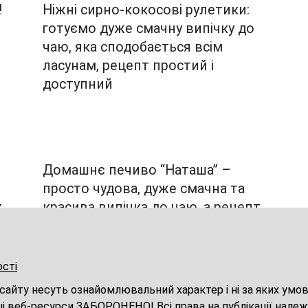
!
Ніжні сирно-кокосові рулетики:
готуємо дуже смачну випічку до
чаю, яка сподобається всім
ласунам, рецепт простий і
доступний
Домашнє печиво “Наташа” –
просто чудова, дуже смачна та
х
красива випічка до чаю, а рецепт
простіше не придумаєш
ості
 сайту несуть ознайомлювальний характер і ні за яких ум
ші веб-ресурси ЗАБОРОНЕНО! Всі права на публікації належ