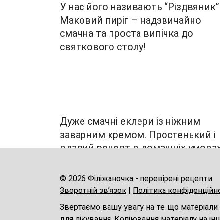
У нас його називають “Різдвяник”
Маковий пиріг – надзвичайно
смачна та проста випічка до
святкового столу!
Дуже смачні еклери із ніжним
заварним кремом. Простенький і
вдалий рецепт в домашніх умова
© 2026 Філіжаночка - перевірені рецепти
Зворотній зв’язок
|
Політика конфіденційн
Звертаємо вашу увагу на те, що матеріали
для лікування. Копіювання матеріалу на ін