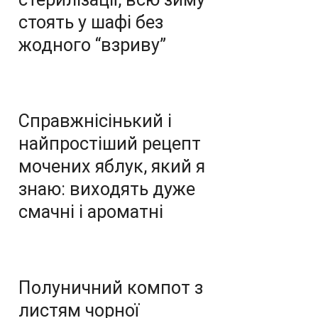
стоять у шафі без
жодного “взриву”
Справжнісінький і
найпростіший рецепт
мочених яблук, який я
знаю: виходять дуже
смачні і ароматні
Полуничний компот з
листям чорної