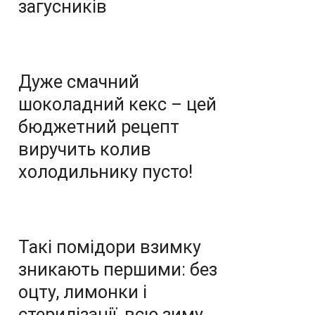
загусників
Дуже смачний
шоколадний кекс – цей
бюджетний рецепт
виручить колив
холодильнику пусто!
Такі помідори взимку
зникають першими: без
оцту, лимонки і
стерилізації, всю зиму