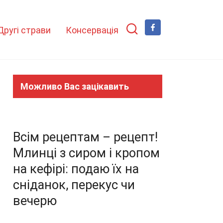
Другі страви
Консервація
Можливо Вас зацікавить
Всім рецептам – рецепт!
Млинці з сиром і кропом
на кефірі: подаю їх на
сніданок, перекус чи
вечерю