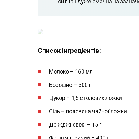
ситна і дуже смачна. Із зазначе
Список інгредієнтів:
Молоко – 160 мл
Борошно – 300 г
Цукор – 1,5 столових ложки
Сіль – половина чайної ложки
Дріжджі свіжі – 15 г
Фарш яловичий – 400 г