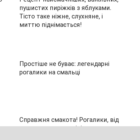
пушистих пиріжків з яблуками.
Тісто таке ніжне, слухняне, і
миттю піднімається!
Простіше не буває: легендарні
з
рогалики на смальці
Справжня смакота! Рогалики, від
яких неможливо відірватися