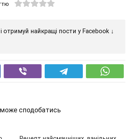
аттю
і отримуй найкращі пости у Facebook ↓
 може сподобатись
ю
Рецепт найсмачніших, ванільних,