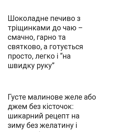
Шоколадне печиво з
тріщинками до чаю –
смачно, гарно та
святково, а готується
просто, легко і “на
швидку руку”
Густе малинове желе або
джем без кісточок:
шикарний рецепт на
зиму без желатину і