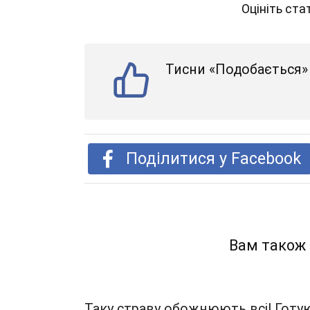
Оцініть ст
Тисни «Подобається» 
Поділитися у Facebook
Вам також
Таку страву обожнюють всі! Готу