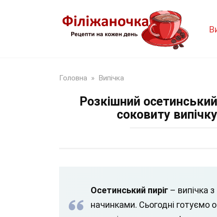
Перейти
до
В
змісту
Головна
»
Випічка
Розкішний осетинський 
соковиту випічку
Осетинський пиріг
– випічка з
начинками. Сьогодні готуємо о