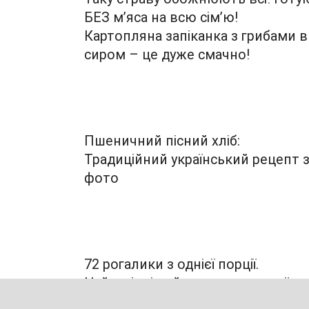
БЕЗ м’яса на всю сім’ю!
Картопляна запіканка з грибами в
сиром – це дуже смачно!
Пшеничний пісний хліб:
Традиційний український рецепт 
фото
72 рогалики з однієї порції.
Найвигідніший рецепт хрусткої
насолоди