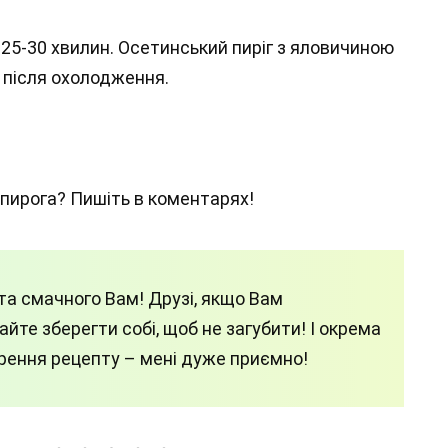
х 25-30 хвилин. Осетинський пиріг з яловичиною
і після охолодження.
пирога? Пишіть в коментарях!
а смачного Вам! Друзі, якщо Вам
йте зберегти собі, щоб не загубити! І окрема
ирення рецепту – мені дуже приємно!