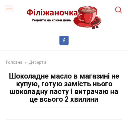
Перейти
до
змісту
Головна
»
Десерти
Шоколадне масло в магазині не
купую, готую замість нього
шоколадну пасту і витрачаю на
це всього 2 хвилини