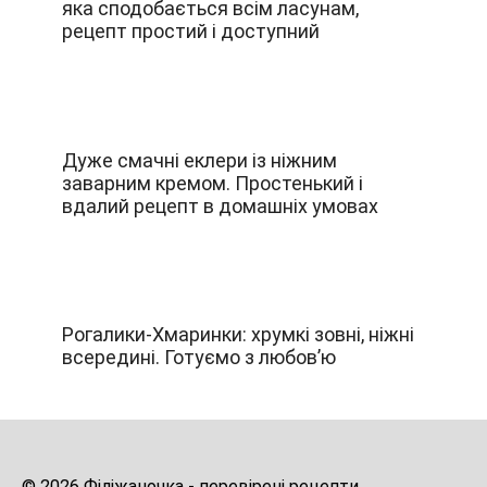
яка сподобається всім ласунам,
рецепт простий і доступний
Дуже смачні еклери із ніжним
заварним кремом. Простенький і
вдалий рецепт в домашніх умовах
Рогалики-Хмаринки: хрумкі зовні, ніжні
всередині. Готуємо з любов’ю
© 2026 Філіжаночка - перевірені рецепти