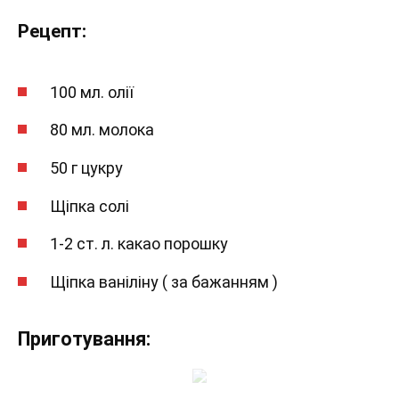
Рецепт:
100 мл. олії
80 мл. молока
50 г цукру
Щіпка солі
1-2 ст. л. какао порошку
Щіпка ваніліну ( за бажанням )
Приготування: