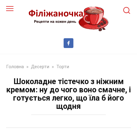
Перейти
до
змісту
Головна
»
Десерти
»
Торти
Шоколадне тістечко з ніжним
кремом: ну до чого воно смачне, і
готується легко, що їла б його
щодня