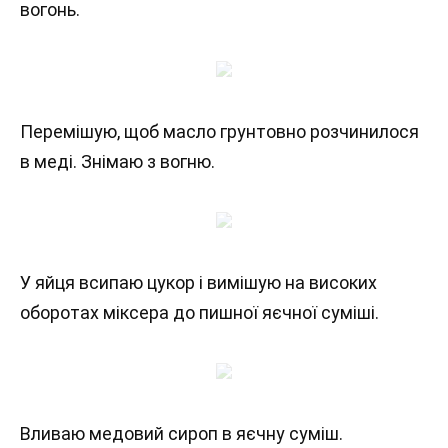
вогонь.
Перемішую, щоб масло грунтовно розчинилося
в меді. Знімаю з вогню.
У яйця всипаю цукор і вимішую на високих
оборотах міксера до пишної яєчної суміші.
Вливаю медовий сироп в яєчну суміш.