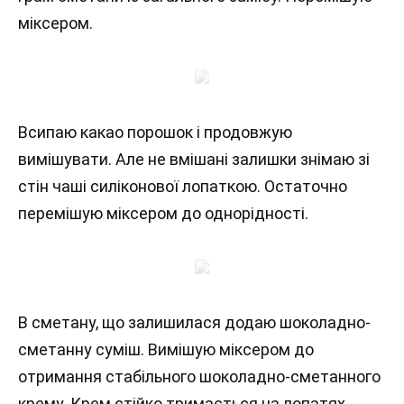
міксером.
Всипаю какао порошок і продовжую
вимішувати. Але не вмішані залишки знімаю зі
стін чаші силіконової лопаткою. Остаточно
перемішую міксером до однорідності.
В сметану, що залишилася додаю шоколадно-
сметанну суміш. Вимішую міксером до
отримання стабільного шоколадно-сметанного
крему. Крем стійко тримається на лопатях