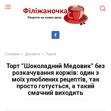
Перейти
до
змісту
Головна
»
Десерти
»
Торти
Торт “Шоколадний Медовик” без
розкачування коржів: один з
моїх улюблених рецептів, так
просто готується, а такий
смачний виходить