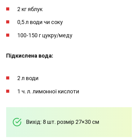
2 кг яблук
0,5 л води чи соку
100-150 г цукру/меду
Підкислена вода:
2 л води
1 ч. л. лимонної кислоти
Вихід: 8 шт. розмір 27×30 см