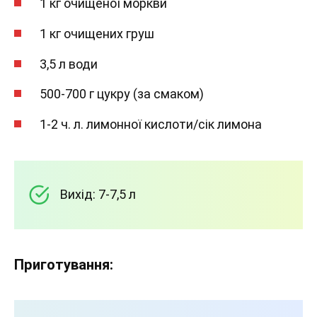
1 кг очищеної моркви
1 кг очищених груш
3,5 л води
500-700 г цукру (за смаком)
1-2 ч. л. лимонної кислоти/сік лимона
Вихід: 7-7,5 л
Приготування: