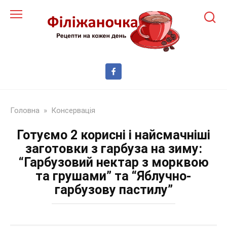
Перейти
до
змісту
Головна
»
Консервація
Готуємо 2 корисні і найсмачніші
заготовки з гарбуза на зиму:
“Гарбузовий нектар з морквою
та грушами” та “Яблучно-
гарбузову пастилу”