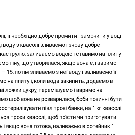
і, її необхідно добре промити і замочити у воді
ці воду з квасолі зливаємо і знову добре
каструлю, заливаємо водою і ставимо на плиту
мо піну, що утворилася, якщо вона є, і варимо
– 15, потім зливаємо з неї воду і заливаємо її
 на плиту і, коли вода закипить, додаємо в
ові ложки цукру, перемішуємо і варимо на
имо щоб вона не розварилася, боби повинні бути
терилізувати півлітрові банки, на 1 кг квасолі
ься трохи квасолі, щоб поїсти чи приготувати
 і якщо вона готова, наливаємо в сотейник 1