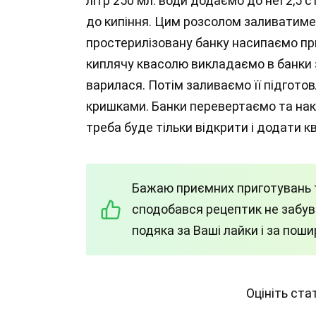
літр 250 мл. води додаємо до неї 2,5 с
до кипіння. Цим розсолом заливатим
простерилізовану банку насипаємо при
киплячу квасолю викладаємо в банки з
варилася. Потім заливаємо її підгото
кришками. Банки перевертаємо та накр
треба буде тільки відкрити і додати 
Бажаю приємних приготувань т
сподобався рецептик не забува
подяка за Ваші лайки і за пош
Оцініть ст