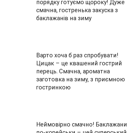
порядку готуємо щороку! Дуже
смачна, гостренька закуска з
баклажанів на зиму
Варто хоча б раз спробувати!
Цицак – це квашений гострий
перець. Смачна, ароматна
заготовка на зиму, з приємною
гостринкою
Неймовірно смачно! Баклажани
по-корейськи – цей суперський