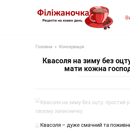
Перейти
до
В
змісту
Головна
»
Консервація
Квасоля на зиму без оцт
мати кожна господ
Квасоля – дуже смачний та поживний