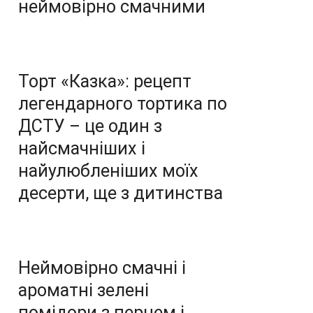
неймовірно смачними
Торт «Казка»: рецепт
легендарного тортика по
ДСТУ – це один з
найсмачніших і
найулюбленіших моїх
десерти, ще з дитинства
Неймовірно смачні і
ароматні зелені
помідори з перцем і