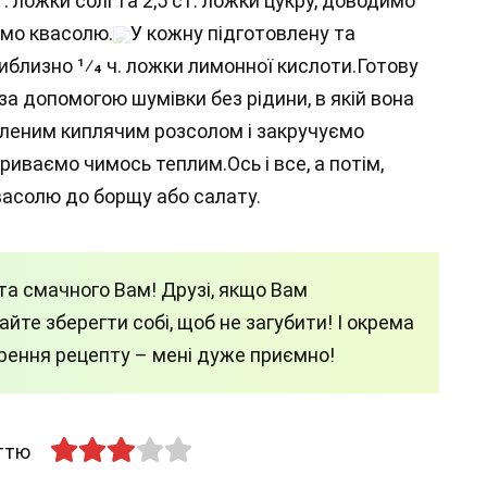
т. ложки солі та 2,5 ст. ложки цукру, доводимо
емо квасолю.
У кожну підготовлену та
близно 1⁄4 ч. ложки лимонної кислоти.Готову
а допомогою шумівки без рідини, в якій вона
вленим киплячим розсолом і закручуємо
иваємо чимось теплим.Ось і все, а потім,
квасолю до борщу або салату.
а смачного Вам! Друзі, якщо Вам
йте зберегти собі, щоб не загубити! І окрема
ирення рецепту – мені дуже приємно!
аттю