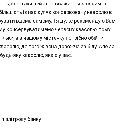
исть, все-таки цей злак вважається одним із
більшість із нас купує консервовану квасолю в
рвувати вдома самому. І я дуже рекомендую Вам
иму.Консервуватимемо червону квасолю, тому
тільки, а в нашому містечку потрібно обійти
квасолю, до того ж вона дорожча за білу. Але за
дь-яку квасолю, яка є у вас.
 півлітрову банку