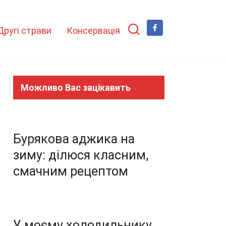
Другі страви
Консервація
Можливо Вас зацікавить
Бурякова аджика на
зиму: ділюся класним,
смачним рецептом
У моєму холодильнику