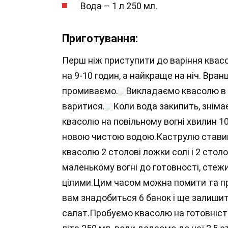
Вода – 1 л 250 мл.
Приготування:
Перш ніж приступити до варіння квасол
на 9-10 годин, а найкраще на ніч. Вран
промиваємо.
Викладаємо квасолю в 
варитися.
Коли вода закипить, знімає
квасолю на повільному вогні хвилин 10 
новою чистою водою.Каструлю ставимо
квасолю 2 столові ложки солі і 2 стол
маленькому вогні до готовності, стеж
цілими.Цим часом можна помити та прос
вам знадобиться 6 банок і ще залишит
салат.Пробуємо квасолю на готовність