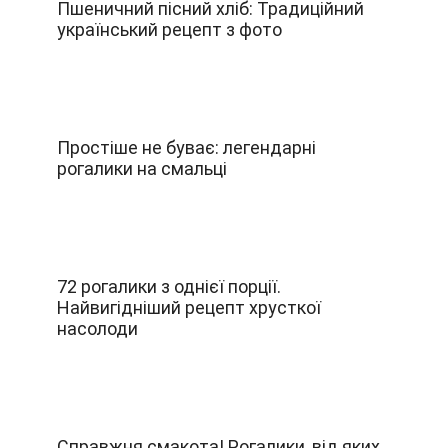
Пшеничний пісний хліб: Традиційний
український рецепт з фото
Простіше не буває: легендарні
рогалики на смальці
72 рогалики з однієї порції.
Найвигідніший рецепт хрусткої
насолоди
Справжня смакота! Рогалики, від яких