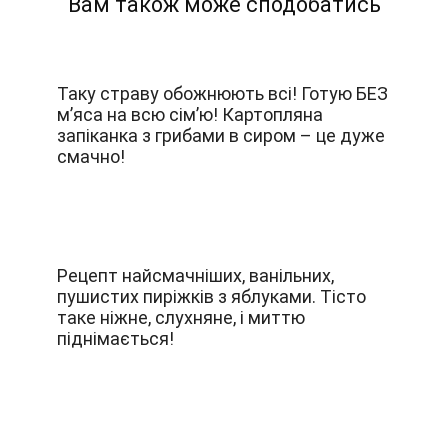
Вам також може сподобатись
Таку страву обожнюють всі! Готую БЕЗ
м’яса на всю сім’ю! Картопляна
запіканка з грибами в сиром – це дуже
смачно!
Рецепт найсмачніших, ванільних,
пушистих пиріжків з яблуками. Тісто
таке ніжне, слухняне, і миттю
піднімається!