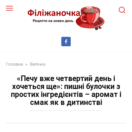
Перейти
до
змісту
Головна
»
Випічка
«Печу вже четвертий день і
хочеться ще»: пишні булочки з
простих інгредієнтів – аромат і
смак як в дитинстві