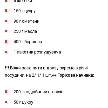
4 жовтки
150 г цукру
90 г сметани
250 г масла
400 г борошна
1 пакетик розпушувача
❗❗❗ Білки розділяти відразу окремо в різні
посудини, на 2/ 1/ 1 шт.
🥜 Горіхова начинка:
200 г подрібнених горіхів
50 г цукру