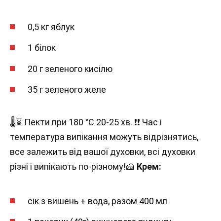
0,5 кг яблук
1 білок
20 г зеленого кисілю
35 г зеленого желе
🌡⌛ Пекти при 180 °C 20-25 хв. ❗❗ Час і
температура випікання можуть відрізнятись,
все залежить від вашої духовки, всі духовки
різні і випікають по-різному!🍰
Крем:
сік з вишень + вода, разом 400 мл