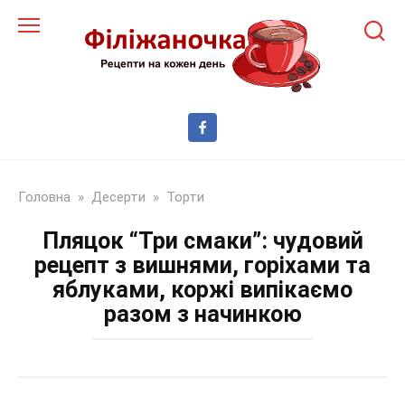
Перейти
до
змісту
Головна
»
Десерти
»
Торти
Пляцок “Три смаки”: чудовий
рецепт з вишнями, горіхами та
яблуками, коржі випікаємо
разом з начинкою