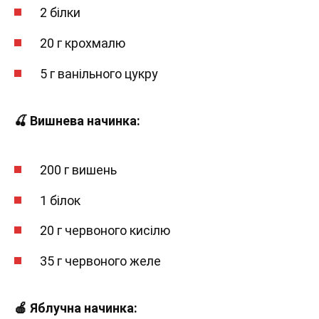
2 білки
20 г крохмалю
5 г ванільного цукру
🍒 Вишнева начинка:
200 г вишень
1 білок
20 г червоного кисілю
35 г червоного желе
🍎 Яблучна начинка: