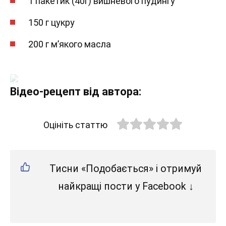
1 пакетик (40г) вишневого пудингу
150 г цукру
200 г м’якого масла
Відео-рецепт від автора:
Оцініть статтю
Тисни «Подобається» і отримуй
найкращі пости у Facebook ↓