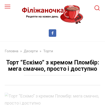
Перейти
до
змісту
Головна
»
Десерти
»
Торти
Торт “Ескімо” з кремом Пломбір:
мега смачно, просто і доступно