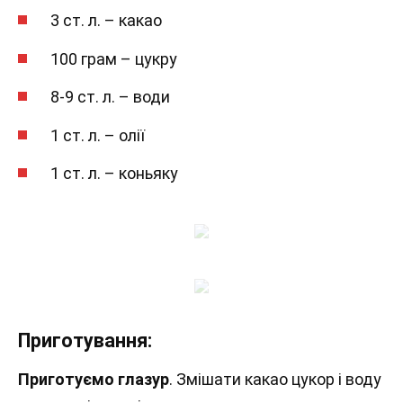
3 ст. л. – какао
100 грам – цукру
8-9 ст. л. – води
1 ст. л. – олії
1 ст. л. – коньяку
Приготування:
Приготуємо глазур
. Змішати какао цукор і воду