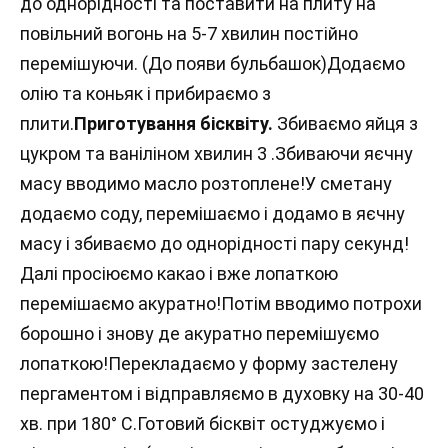
до однорідності та поставити на плиту на
повільний вогонь на 5-7 хвилин постійно
перемішуючи. (До появи бульбашок)Додаємо
олію та коньяк і прибираємо з
плити.
Приготування бісквіту.
Збиваємо яйця з
цукром та ваніліном хвилин 3 .Збиваючи яєчну
масу вводимо масло розтоплене!У сметану
додаємо соду, перемішаємо і додамо в яєчну
масу і збиваємо до однорідності пару секунд!
Далі просіюємо какао і вже лопаткою
перемішаємо акуратно!Потім вводимо потрохи
борошно і знову де акуратно перемішуємо
лопаткою!Перекладаємо у форму застелену
пергаментом і відправляємо в духовку на 30-40
хв. при 180° С.Готовий бісквіт остуджуємо і