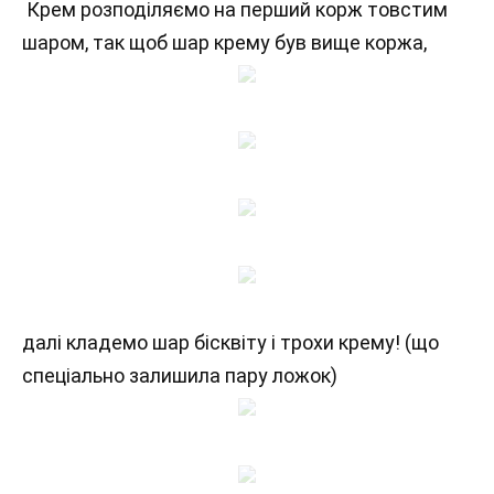
Крем розподіляємо на перший корж товстим
шаром, так щоб шар крему був вище коржа,
далі кладемо шар бісквіту і трохи крему! (що
спеціально залишила пару ложок)