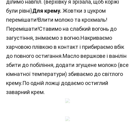
ділимо навпіл. (верхівку я зрізала, щоб коржі
були рівні)
Для крему.
Жовтки з цукром
перемішати!Влити молоко та крохмаль!
Перемішати!Ставимо на слабкий вогонь до
загустіння, знімаємо з вогню.Накриваємо
харчовою плівкою в контакт і прибираємо вбік
до повного остигання.Масло вершкове і ванілін
збити до побіління, додати згущене молоко (все
кімнатної температури) збиваємо до світлого
крему.По одній ложці додаємо остиглий
заварний крем.