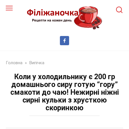
Перейти
до
змісту
Головна
»
Випічка
Коли у холодильнику є 200 гр
домашнього сиру готую “гору”
смакоти до чаю! Нежирні ніжні
сирні кульки з хрусткою
скоринкою