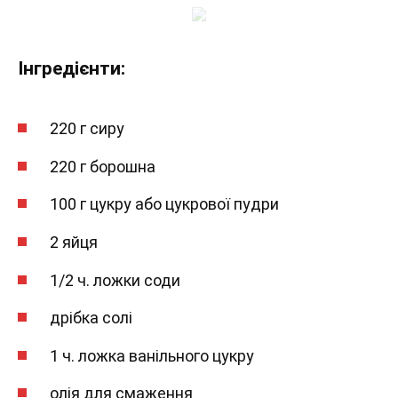
Інгредієнти:
220 г сиру
220 г борошна
100 г цукру або цукрової пудри
2 яйця
1/2 ч. ложки соди
дрібка солі
1 ч. ложка ванільного цукру
олія для смаження