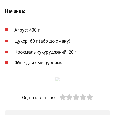
Начинка:
Аґрус: 400 г
Цукор: 60 г (або до смаку)
Крохмаль кукурудзяний: 20 г
Яйце для змащування
Оцініть статтю