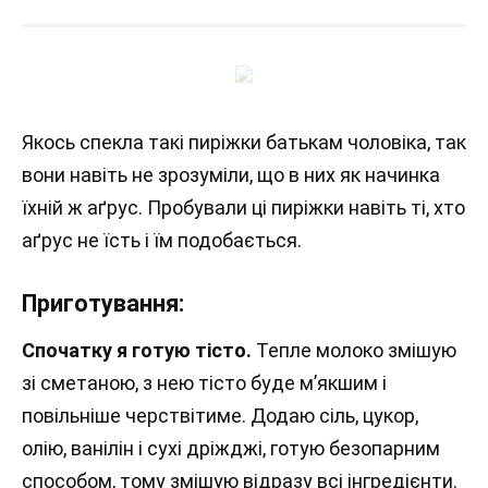
Якось спекла такі пиріжки батькам чоловіка, так
вони навіть не зрозуміли, що в них як начинка
їхній ж аґрус. Пробували ці пиріжки навіть ті, хто
аґрус не їсть і їм подобається.
Приготування:
Спочатку я готую тісто.
Тепле молоко змішую
зі сметаною, з нею тісто буде м’якшим і
повільніше черствітиме. Додаю сіль, цукор,
олію, ванілін і сухі дріжджі, готую безопарним
способом, тому змішую відразу всі інгредієнти.