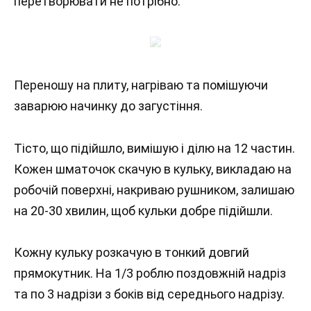
перетворювати не потрібно.
Переношу на плиту, нагріваю та помішуючи
заварюю начинку до загустіння.
Тісто, що підійшло, вимішую і ділю на 12 частин.
Кожен шматочок скачую в кульку, викладаю на
робочій поверхні, накриваю рушником, залишаю
на 20-30 хвилин, щоб кульки добре підійшли.
Кожну кульку розкачую в тонкий довгий
прямокутник. На 1/3 роблю поздовжній надріз
та по 3 надрізи з боків від середнього надрізу.