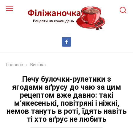
Перейти
до
змісту
Головна
»
Випічка
Печу булочки-рулетики з
ягодами аґрусу до чаю за цим
рецептом вже давно: такі
м’якесенькі, повітряні і ніжні,
немов тануть в роті, їдять навіть
ті хто аґрус не любить