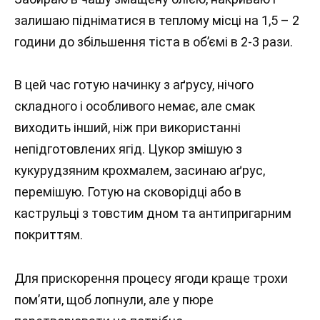
залишаю підніматися в теплому місці на 1,5 – 2
години до збільшення тіста в об’ємі в 2-3 рази.
В цей час готую начинку з аґрусу, нічого
складного і особливого немає, але смак
виходить інший, ніж при використанні
непідготовлених ягід. Цукор змішую з
кукурудзяним крохмалем, засинаю аґрус,
перемішую. Готую на сковорідці або в
каструльці з товстим дном та антипригарним
покриттям.
Для прискорення процесу ягоди краще трохи
пом’яти, щоб лопнули, але у пюре