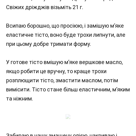
Свіжих дріжджів візьміть 21 г.
Всипаю борошно, що просіюю, і замішую м’яке
еластичне тісто, воно буде трохи липнути, але
при цьому добре тримати форму.
У готове тісто вмішую м’яке вершкове масло,
якщо робити це вручну, то краще трохи
розплющити тісто, змастити маслом, потім
вимісити. Тісто стане більш еластичним, м’яким
та ніжним.
Забираю в чашу змащену олією, накриваю і