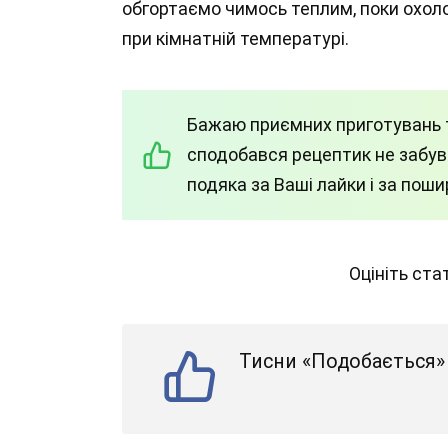
обгортаємо чимось теплим, поки охоло
при кімнатній температурі.
Бажаю приємних приготувань т
сподобався рецептик не забува
подяка за Ваші лайки і за пош
Оцініть ст
Тисни «Подобається» 