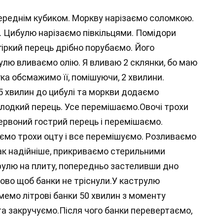
ереднім кубиком. Моркву нарізаємо соломкою.
 Цибулю нарізаємо півкільцями. Помідори
гіркий перець дрібно порубаємо. Його
лю вливаємо олію. Я вливаю 2 склянки, бо маю
ка обсмажимо її, помішуючи, 2 хвилини.
 хвилин до цибулі та моркви додаємо
лодкий перець. Усе перемішаємо.Овочі трохи
червоний гострий перець і перемішаємо.
мо трохи оцту і все перемішуємо. Розливаємо
так надійніше, прикриваємо стерильними
улю на плиту, попередньо застеливши дно
ово щоб банки не тріснули.У каструлю
мемо літрові банки 50 хвилин з моменту
та закручуємо.Після чого банки перевертаємо,