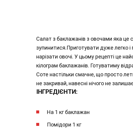
Салат з баклажанів з овочами яка це 
зупинитися.Приготувати дуже легко і 
нарізати овочі. У цьому рецепті це н
кілограм баклажанів. Готуватиму відра
Соте настільки смачне, що просто лети
не закривай, навесні нічого не залиша
ІНГРЕДІЄНТИ:
На 1 кг баклажан
Помідори 1 кг