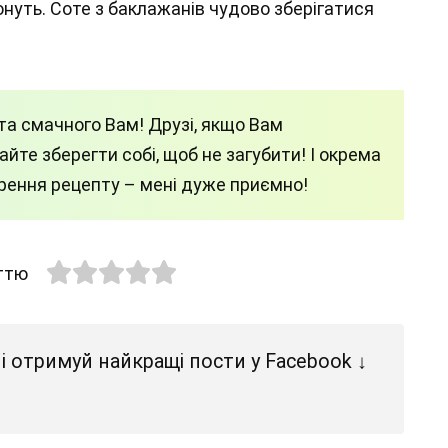
нуть. Соте з баклажанів чудово зберігатися
а смачного Вам! Друзі, якщо Вам
йте зберегти собі, щоб не загубити! І окрема
ирення рецепту – мені дуже приємно!
аттю
і отримуй найкращі пости у Facebook ↓