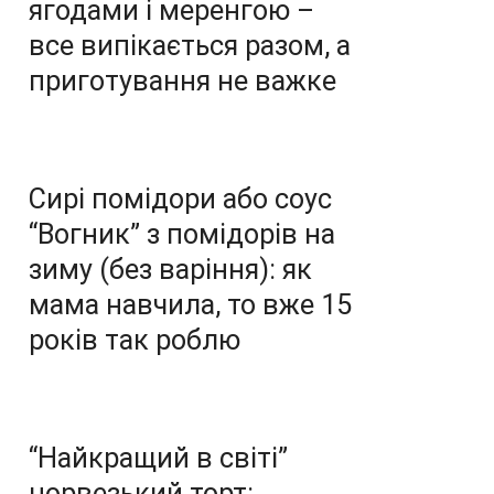
ягодами і меренгою –
все випікається разом, а
приготування не важке
Сирі помідори або соус
“Вогник” з помідорів на
зиму (без варіння): як
мама навчила, то вже 15
років так роблю
“Найкращий в світі”
норвезький торт: