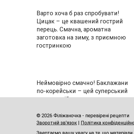
Варто хоча б раз спробувати!
Цицак – це квашений гострий
перець. Смачна, ароматна
заготовка на зиму, з приємною
гостринкою
Неймовірно смачно! Баклажани
по-корейськи – цей суперський
рецепт увійшов до мого записник
давно!
© 2026 Філіжаночка - перевірені рецепти
Зворотній зв’язок
|
Політика конфіденційн
Звертаємо вашу увагу на те, що матеріали