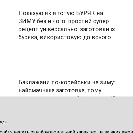
Показую як я готую БУРЯК на
ЗИМУ без нічого: простий супер
рецепт універсальної заготовки із
буряка, використовую до всього
Баклажани по-корейськи на зиму:
найсмачніша заготовка, тому
а
цього року зариваю більше порцій
ості
 сайту несуть ознайомлювальний характер і ні за яких ум