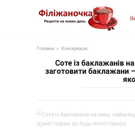
Перейти
до
В
змісту
Головна
»
Консервація
Соте із баклажанів н
заготовити баклажани –
яко