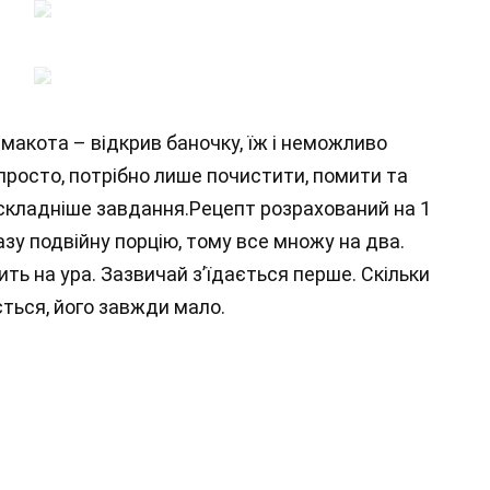
смакота – відкрив баночку, їж і неможливо
просто, потрібно лише почистити, помити та
айскладніше завдання.Рецепт розрахований на 1
зу подвійну порцію, тому все множу на два.
ть на ура. Зазвичай з’їдається перше. Скільки
ється, його завжди мало.