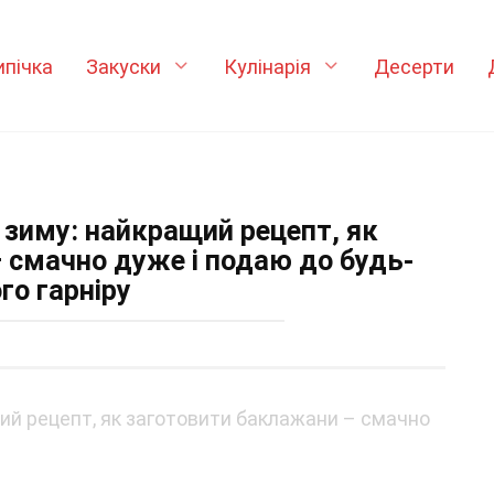
ипічка
Закуски
Кулінарія
Десерти
а зиму: найкращий рецепт, як
 смачно дуже і подаю до будь-
го гарніру