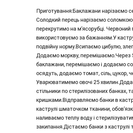
Приготування:Баклажани нарізаємо с
Солодкий перець нарізаємо соломкою.
перекрутимо на м’ясорубці. Червоний 
використовуємо за бажанням.У кастру
подвійну норму.Всипаємо цибулю, злег
Додаємо моркву, перемішаємо.Через 5
баклажани, перемішаємо і додаємо со
осядуть, додаємо томат, сіль, цукор, 
Уварюватимемо овочі 25 хвилин.Додає
стільники по стерилізованих банках, 
кришками.Відправляємо банки в кастр
каструлі шматочком тканини, обов’язк
наливаємо теплу воду і стерилізувати
закипання.Дістаємо банки з каструлі 