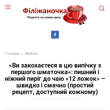
Перейти
до
змісту
Головна
»
Випічка
«Ви закохаєтеся в цю випічку з
першого шматочка»: пишний і
ніжний пиріг до чаю «12 ложок» –
швидко і смачно (простий
рецепт, доступний кожному)