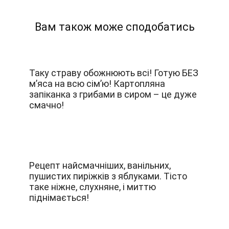
Вам також може сподобатись
Таку страву обожнюють всі! Готую БЕЗ
м’яса на всю сім’ю! Картопляна
запіканка з грибами в сиром – це дуже
смачно!
Рецепт найсмачніших, ванільних,
пушистих пиріжків з яблуками. Тісто
таке ніжне, слухняне, і миттю
піднімається!