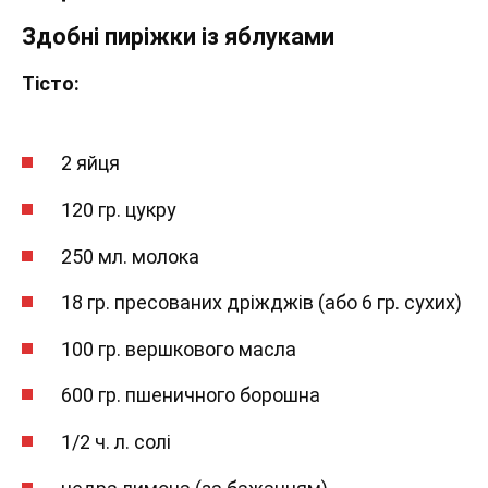
Здобні пиріжки із яблуками
Тісто:
2 яйця
120 гр. цукру
250 мл. молока
18 гр. пресованих дріжджів (або 6 гр. сухих)
100 гр. вершкового масла
600 гр. пшеничного борошна
1/2 ч. л. солі