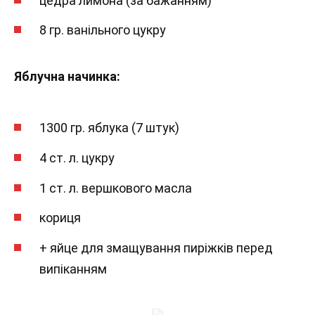
цедра лимона (за бажанням)
8 гр. ванільного цукру
Яблучна начинка:
1300 гр. яблука (7 штук)
4 ст. л. цукру
1 ст. л. вершкового масла
кориця
+ яйце для змащування пиріжків перед
випіканням