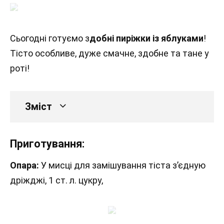
Сьогодні готуємо з
добні пиріжки із яблуками
!
Тісто особливе, дуже смачне, здобне та тане у
роті!
Зміст
Приготування:
Опара:
У мисці для замішування тіста з’єдную
дріжджі, 1 ст. л. цукру,