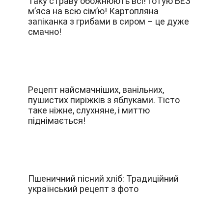
Таку страву обожнюють всі! Готую БЕЗ
м’яса на всю сім’ю! Картопляна
запіканка з грибами в сиром – це дуже
смачно!
Рецепт найсмачніших, ванільних,
пушистих пиріжків з яблуками. Тісто
таке ніжне, слухняне, і миттю
піднімається!
Пшеничний пісний хліб: Традиційний
український рецепт з фото