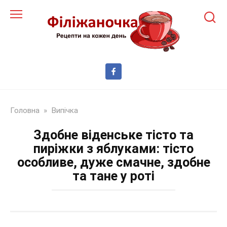
Перейти
до
змісту
Головна
»
Випічка
Здобне віденське тісто та
пиріжки з яблуками: тісто
особливе, дуже смачне, здобне
та тане у роті