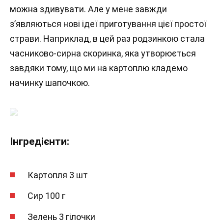
можна здивувати. Але у мене завжди
з’являються нові ідеї приготування цієї простої
страви. Наприклад, в цей раз родзинкою стала
часниково-сирна скоринка, яка утворюється
завдяки тому, що ми на картоплю кладемо
начинку шапочкою.
Інгредієнти:
Картопля 3 шт
Сир 100 г
Зелень 3 гілочки