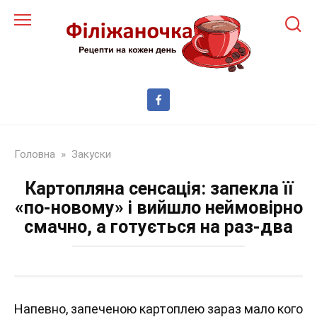
Перейти
до
змісту
Головна
»
Закуски
Картопляна сенсація: запекла її
«по-новому» і вийшло неймовірно
смачно, а готується на раз-два
Напевно, запеченою картоплею зараз мало кого