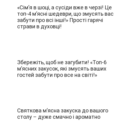
​«Сім’я в шоці, а сусіди вже в черзі! Це
топ-4 м’ясні шедеври, що змусять вас
забути про всі інші!» Прості гарячі
страви в духовці!
​Збережіть, щоб не загубити! «Топ-6
м’ясних закусок, які змусять ваших
гостей забути про все на світі!»
Святкова м’ясна закуска до вашого
столу – дуже смачно і ароматно