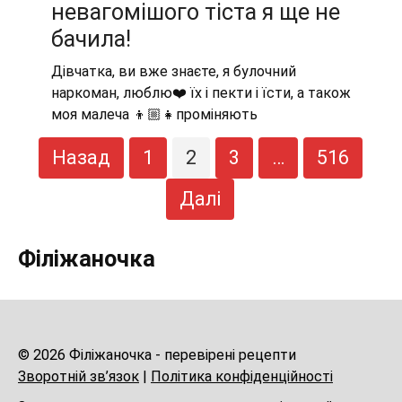
невагомішого тіста я ще не
бачила!
Дівчатка, ви вже знаєте, я булочний
наркоман, люблю❤️ їх і пекти і їсти, а також
моя малеча 👦🏼👧проміняють
Пагінація
Назад
1
2
3
…
516
записів
Далі
Філіжаночка
© 2026 Філіжаночка - перевірені рецепти
Зворотній зв’язок
|
Політика конфіденційності