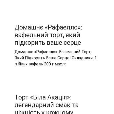
Домашнє «Рафаелло»:
вафельний торт, який
підкорить ваше серце
Домашнє «Рафаелло»: Вафельний Торт,
Який Підкорить Ваше Серце! Складники: 1
п білих вафель 200 г масла
Торт «Біла Акація»:
легендарний смак та
ніжність у кожному