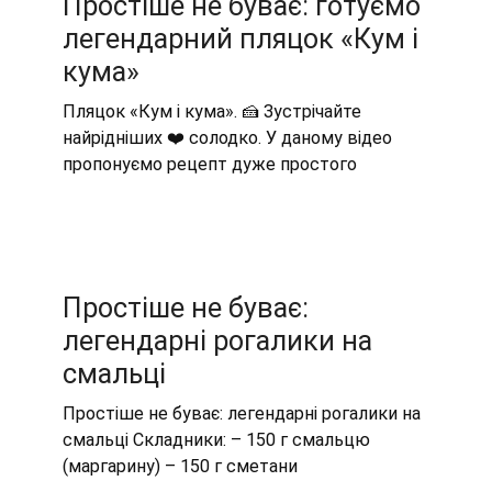
Простіше не буває: готуємо
легендарний пляцок «Кум і
кума»
Пляцок «Кум і кума». 🍰 Зустрічайте
найрідніших ❤️ солодко. У даному відео
пропонуємо рецепт дуже простого
Простіше не буває:
легендарні рогалики на
смальці
Простіше не буває: легендарні рогалики на
смальці Складники: – 150 г смальцю
(маргарину) – 150 г сметани